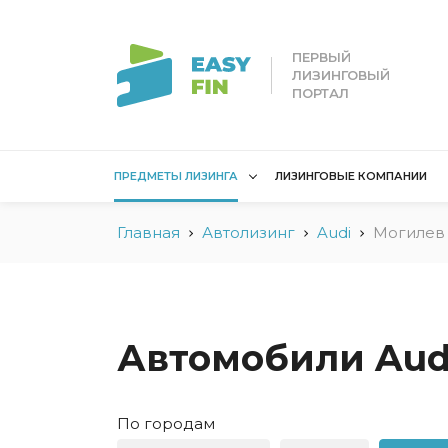
ПЕРВЫЙ
ЛИЗИНГОВЫЙ
ПОРТАЛ
ПРЕДМЕТЫ ЛИЗИНГА
ЛИЗИНГОВЫЕ КОМПАНИИ
Главная
Автолизинг
Audi
Могилев
Лизинг для
Лизинг 
юридических лиц
лиц
Без взноса для юрлиц
Без взн
Грузовые автомобили
Водный 
Автомобили Audi
Для юридических лиц в
Для сам
Беларуси
Мототех
По городам
Коммерческий
Недвижи
транспорт