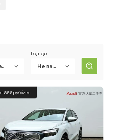
о
ией
нсовый
Год до
Не важно
Не важно
от 886 руб/мес