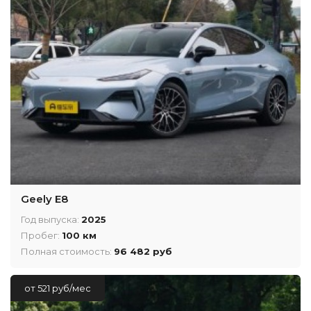
Geely E8
Год выпуска:
2025
Пробег:
100 км
Полная стоимость:
96 482 руб
от 521 руб/мес