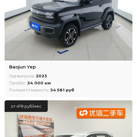
Baojun Yep
Год выпуска:
2023
Пробег:
34 000 км
Полная стоимость:
34 581 руб
от 478 руб/мес