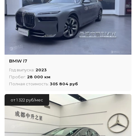
BMW i7
Год выпуска:
2023
Пробег:
28 000 км
Полная стоимость:
305 804 руб
от 1 322 руб/мес