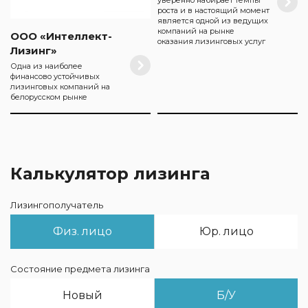
уверенно набирает темпы
роста и в настоящий момент
является одной из ведущих
компаний на рынке
ООО «Интеллект-
оказания лизинговых услуг
Лизинг»
Одна из наиболее
финансово устойчивых
лизинговых компаний на
белорусском рынке
Калькулятор лизинга
Лизингополучатель
Физ. лицо
Юр. лицо
Состояние предмета лизинга
Новый
Б/У