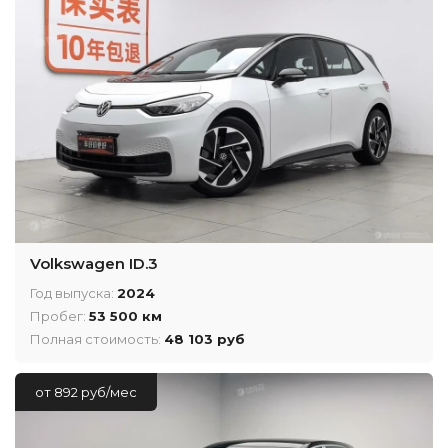
Volkswagen ID.3
Год выпуска:
2024
Пробег:
53 500 км
Полная стоимость:
48 103 руб
от 892 руб/мес