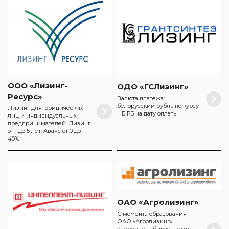
ООО «Лизинг-
ОДО «ГСЛизинг»
Ресурс»
Валюта платежа:
белорусский рубль по курсу
Лизинг для юридических
НБ РБ на дату оплаты
лиц и индивидуальных
предпринимателей. Лизинг
от 1 до 5 лет. Аванс от 0 до
40%
ОАО «Агролизинг»
С момента образования
ОАО «Агролизинг»