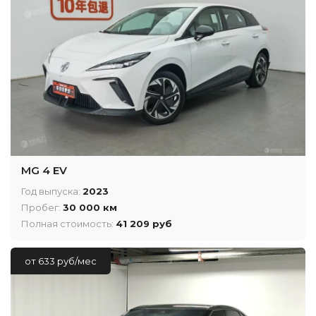
MG 4 EV
Год выпуска:
2023
Пробег:
30 000 км
Полная стоимость:
41 209 руб
от 633 руб/мес