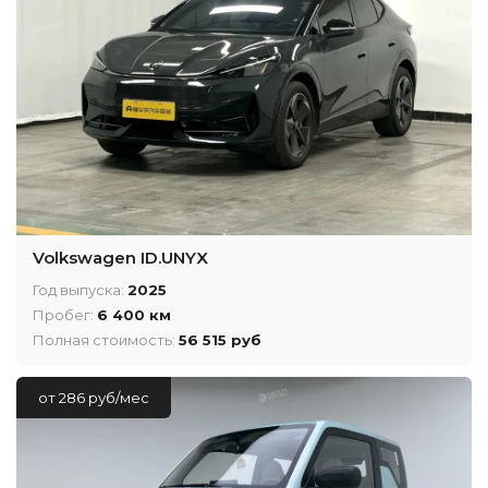
Volkswagen ID.UNYX
Год выпуска:
2025
Пробег:
6 400 км
Полная стоимость:
56 515 руб
от 286 руб/мес