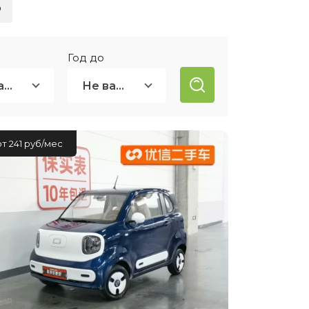
о
ией
нсовый
Год до
Не важно
Не важно
от 241 руб/мес