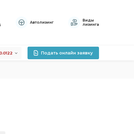
Виды
Автолизинг
ц
лизинга
Подать онлайн заявку
0.0122
+0.0122
лизинга
-0.0076
+0.0141
роцентов
правок
атный
осрочный
тивный
хой кредитной