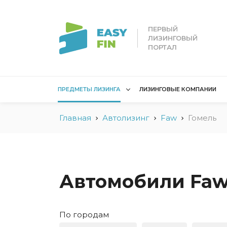
ПЕРВЫЙ
ЛИЗИНГОВЫЙ
ПОРТАЛ
ПРЕДМЕТЫ ЛИЗИНГА
ЛИЗИНГОВЫЕ КОМПАНИИ
Главная
Автолизинг
Faw
Гомель
Лизинг для
Лизинг 
юридических лиц
лиц
Без взноса для юрлиц
Без взн
Грузовые автомобили
Водный 
Автомобили Faw 
Для юридических лиц в
Для сам
Беларуси
Мототех
По городам
Коммерческий
Недвижи
транспорт