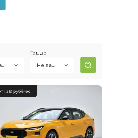
о
ией
нсовый
Год до
Не важно
Не важно
от 1 319 руб/мес