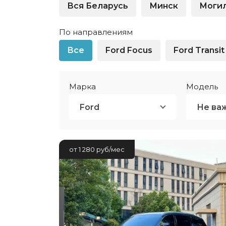
физлиц
Вся Беларусь
Минск
Моги
Крупный бизнес
Оборудо
Легковые автомобили
физлиц
По направлениям
Малый бизнес
Спецтех
Все
Ford Focus
Ford Transit
Недвижимость для
Частным
юрлиц
Беларус
Марка
Модель
Показать все
Показат
Ford
Не ва
от 1 280 руб/мес