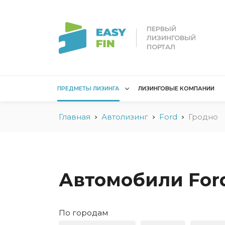
ПЕРВЫЙ
ЛИЗИНГОВЫЙ
ПОРТАЛ
ПРЕДМЕТЫ ЛИЗИНГА
ЛИЗИНГОВЫЕ КОМПАНИИ
Главная
Автолизинг
Ford
Гродно
Лизинг для
Лизинг 
юридических лиц
лиц
Без взноса для юрлиц
Без взн
Грузовые автомобили
Водный 
Автомобили Ford
Для юридических лиц в
Для сам
Беларуси
Мототех
По городам
Коммерческий
Недвижи
транспорт