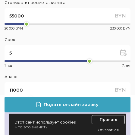
Стоимость предмета лизинга
BYN
20 000 BYN
230 000 BYN
Срок
1 год
7 лет
Аванс
BYN
0 BYN
55000
Подать онлайн заявку
Принять
Этот сайт использует cookies
Месячный платеж
Что это значит?
Отказаться
от 1046.76 BYN