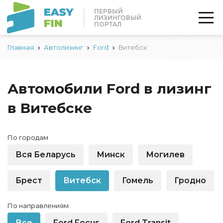
ПЕРВЫЙ
ЛИЗИНГОВЫЙ
ПОРТАЛ
Главная
Автолизинг
Ford
Витебск
Автомобили Ford в лизинг
в Витебске
По городам
Вся Беларусь
Минск
Могилев
Брест
Витебск
Гомель
Гродно
По направлениям
Все
Ford Focus
Ford Transit