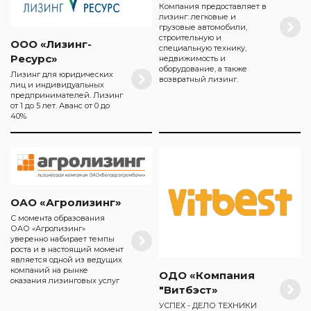
Компания предоставляет в
лизинг: легковые и
грузовые автомобили,
строительную и
ООО «Лизинг-
специальную технику,
Ресурс»
недвижимость и
оборудование, а также
Лизинг для юридических
возвратный лизинг.
лиц и индивидуальных
предпринимателей. Лизинг
от 1 до 5 лет. Аванс от 0 до
40%
ОАО «Агролизинг»
С момента образования
ОАО «Агролизинг»
уверенно набирает темпы
роста и в настоящий момент
является одной из ведущих
компаний на рынке
ОДО «Компания
оказания лизинговых услуг
"Витбэст»
УСПЕХ - ДЕЛО ТЕХНИКИ