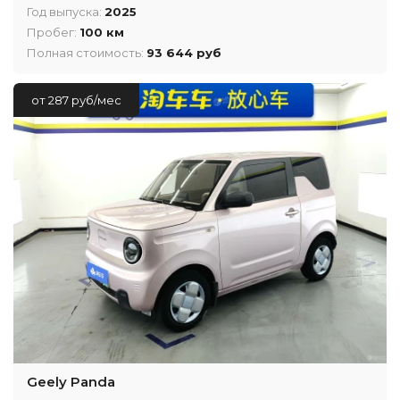
Год выпуска:
2025
Пробег:
100 км
Полная стоимость:
93 644 руб
от 287 руб/мес
Geely Panda