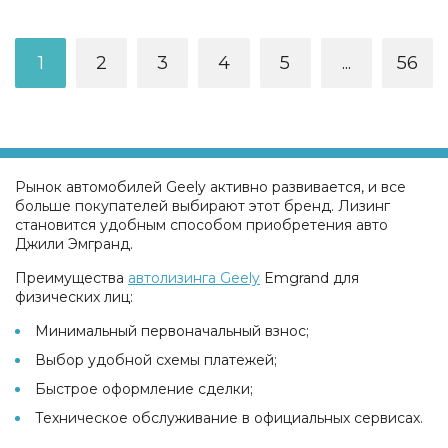
1
2
3
4
5
...
56
Рынок автомобилей Geely активно развивается, и все
больше покупателей выбирают этот бренд. Лизинг
становится удобным способом приобретения авто
Джили Эмгранд.
Преимущества
автолизинга Geely
Emgrand для
физических лиц:
Минимальный первоначальный взнос;
Выбор удобной схемы платежей;
Быстрое оформление сделки;
Техническое обслуживание в официальных сервисах.