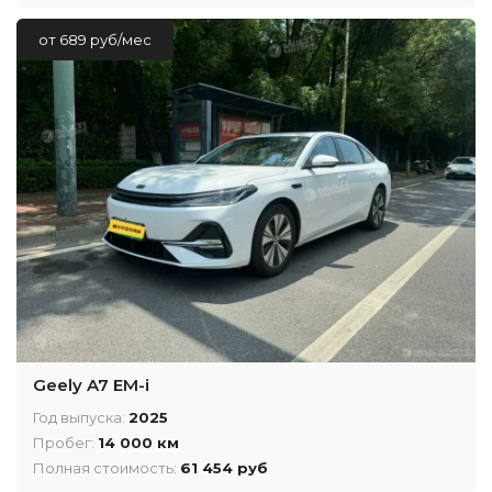
от 689 руб/мес
Geely A7 EM-i
Год выпуска:
2025
Пробег:
14 000 км
Полная стоимость:
61 454 руб