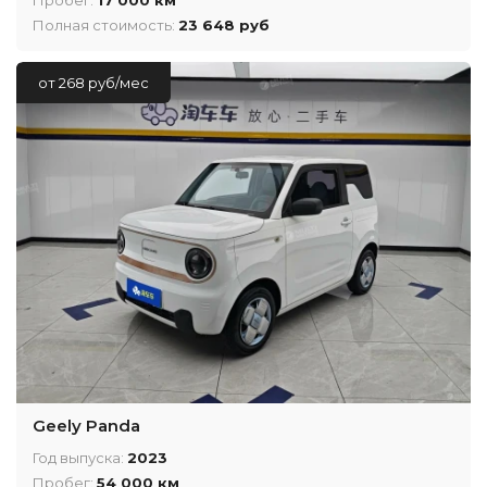
Пробег:
17 000 км
Полная стоимость:
23 648 руб
от 268 руб/мес
Geely Panda
Год выпуска:
2023
Пробег:
54 000 км