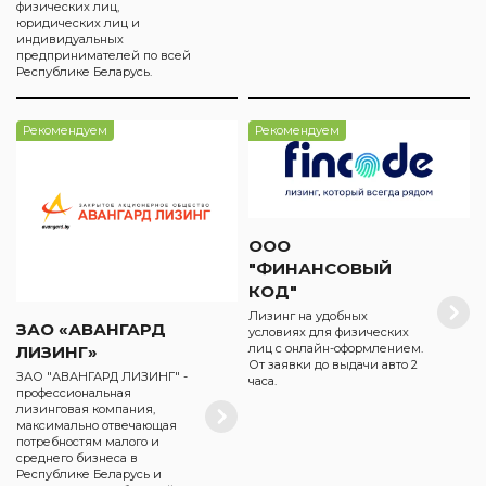
физических лиц,
юридических лиц и
индивидуальных
предпринимателей по всей
Республике Беларусь.
Рекомендуем
Рекомендуем
ООО
"ФИНАНСОВЫЙ
КОД"
Лизинг на удобных
ЗАО «АВАНГАРД
условиях для физических
лиц с онлайн-оформлением.
ЛИЗИНГ»
От заявки до выдачи авто 2
ЗАО "АВАНГАРД ЛИЗИНГ" -
часа.
профессиональная
лизинговая компания,
максимально отвечающая
потребностям малого и
среднего бизнеса в
Республике Беларусь и