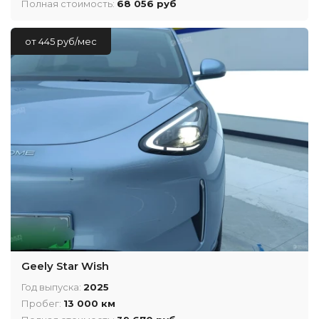
Полная стоимость:
68 056 руб
от 445 руб/мес
Geely Star Wish
Год выпуска:
2025
Пробег:
13 000 км