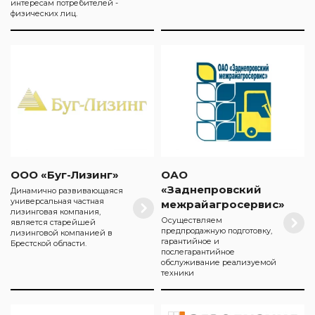
интересам потребителей -
физических лиц.
ООО «Буг-Лизинг»
ОАО
«Заднепровский
Динамично развивающаяся
универсальная частная
межрайагросервис»
лизинговая компания,
Осуществляем
является старейшей
предпродажную подготовку,
лизинговой компанией в
гарантийное и
Брестской области.
послегарантийное
обслуживание реализуемой
техники