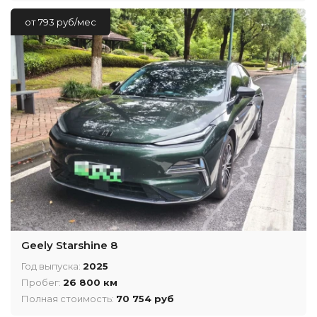
от 793 руб/мес
Geely Starshine 8
Год выпуска:
2025
Пробег:
26 800 км
Полная стоимость:
70 754 руб