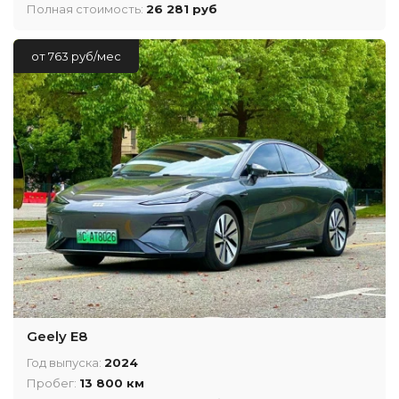
Полная стоимость:
26 281 руб
от 763 руб/мес
Geely E8
Год выпуска:
2024
Пробег:
13 800 км