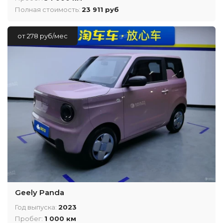
Полная стоимость:
23 911 руб
от 278 руб/мес
Geely Panda
Год выпуска:
2023
Пробег:
1 000 км