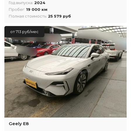
Год выпуска:
2024
Пробег:
19 000 км
Полная стоимость:
25 579 руб
от 713 руб/мес
Geely E8