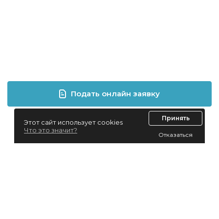
Подать онлайн заявку
Принять
Этот сайт использует cookies
Что это значит?
Отказаться
Лизинг для юридических лиц
Лизинг для физических лиц