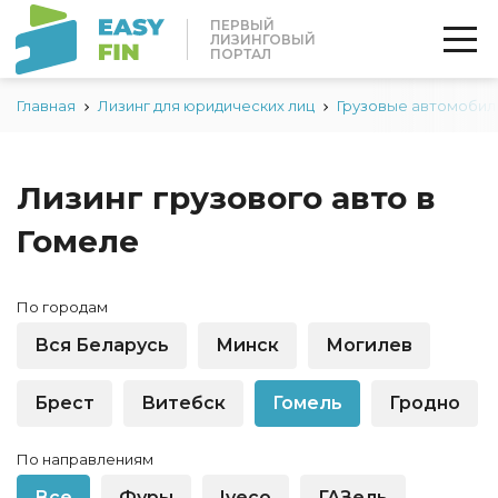
ПЕРВЫЙ
ЛИЗИНГОВЫЙ
ПОРТАЛ
Главная
Лизинг для юридических лиц
Грузовые автомобил
Лизинг грузового авто в
Гомеле
По городам
Вся Беларусь
Минск
Могилев
Брест
Витебск
Гомель
Гродно
По направлениям
Все
Фуры
Iveco
ГАЗель