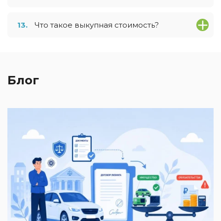
13.
Что такое выкупная стоимость?
Блог
2
И
к