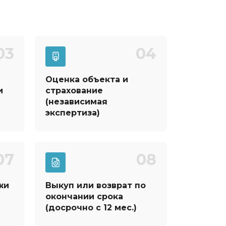
03
04
Оценка объекта и
и
страхование
(независимая
экспертиза)
07
08
жи
Выкуп или возврат по
окончании срока
(досрочно с 12 мес.)