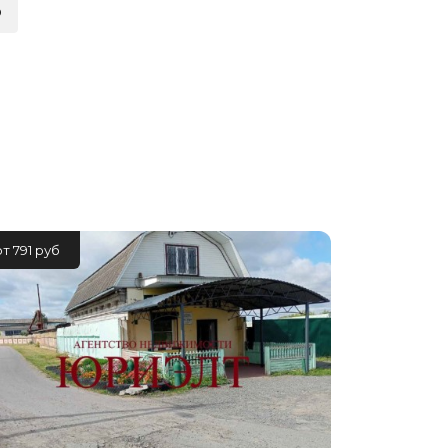
о
ией
нсовый
от 791 руб