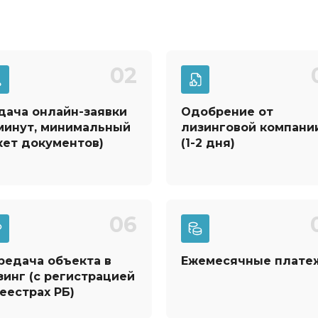
02
дача онлайн-заявки
Одобрение от
 минут, минимальный
лизинговой компани
кет документов)
(1-2 дня)
06
редача объекта в
Ежемесячные плате
зинг
(с регистрацией
реестрах РБ)