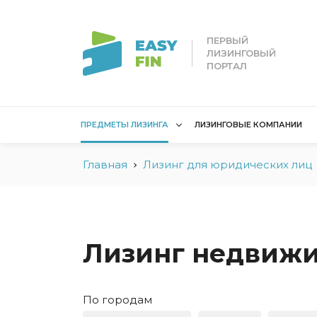
ПЕРВЫЙ
ЛИЗИНГОВЫЙ
ПОРТАЛ
ПРЕДМЕТЫ ЛИЗИНГА
ЛИЗИНГОВЫЕ КОМПАНИИ
Главная
Лизинг для юридических лиц
Лизинг для
Лизинг 
юридических лиц
лиц
Без взноса для юрлиц
Без взн
Грузовые автомобили
Водный 
Лизинг недвижи
Для юридических лиц в
Для сам
Беларуси
Мототех
По городам
Коммерческий
Недвижи
транспорт