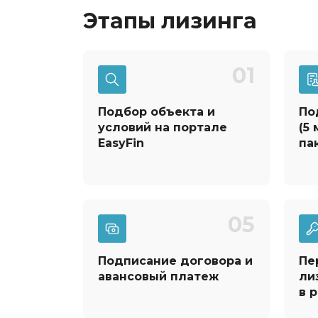
Этапы лизинга
01
Подбор объекта и
По
условий на портале
(5
EasyFin
па
05
Подписание договора и
Пе
авансовый платеж
ли
в 