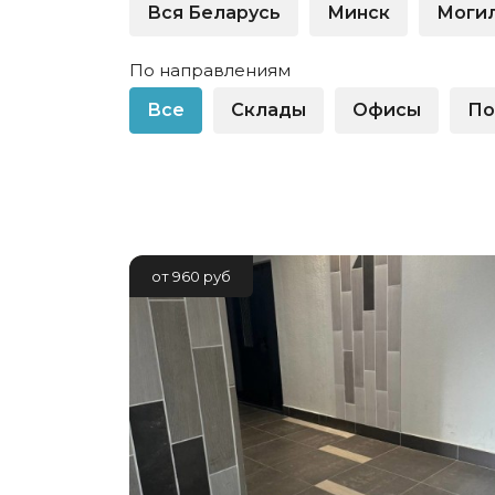
физлиц
Вся Беларусь
Минск
Моги
Крупный бизнес
Оборудо
Легковые автомобили
физлиц
По направлениям
Малый бизнес
Спецтех
Все
Склады
Офисы
По
Недвижимость для
Частным
юрлиц
Беларус
Показать все
Показат
от 960 руб