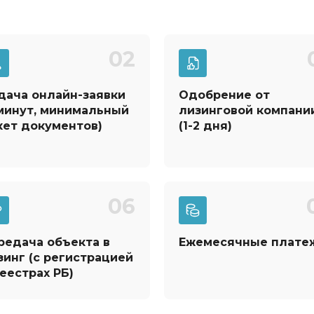
02
дача онлайн-заявки
Одобрение от
 минут, минимальный
лизинговой компани
кет документов)
(1-2 дня)
06
редача объекта в
Ежемесячные плате
зинг
(с регистрацией
реестрах РБ)