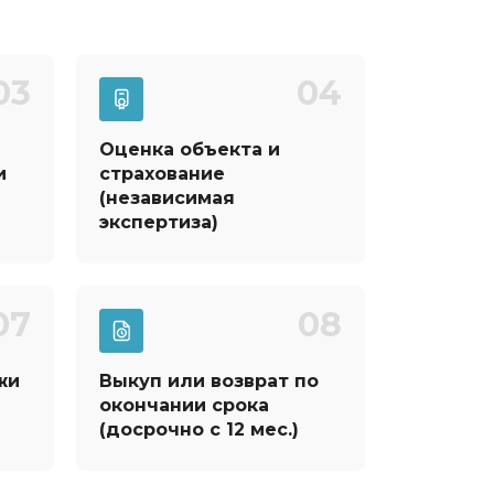
03
04
Оценка объекта и
и
страхование
(независимая
экспертиза)
07
08
жи
Выкуп или возврат по
окончании срока
(досрочно с 12 мес.)