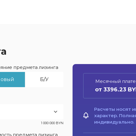
га
яние предмета лизинга
Новый
Б/У
Месячный плат
от 3396.23 B
Расчеты носят 
характер. Полна
индивидуально.
1 000 000 BYN
ость предмета лизинга