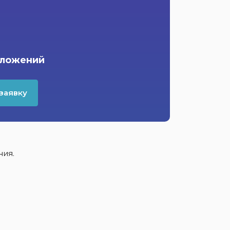
дложений
заявку
ния.