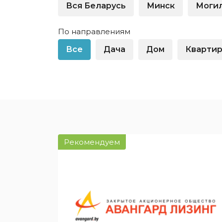
физлиц
Вся Беларусь
Минск
Моги
Крупный бизнес
Оборудо
Легковые автомобили
физлиц
По направлениям
Малый бизнес
Спецтех
Все
Дача
Дом
Кварти
Недвижимость для
Частным
юрлиц
Беларус
Показать все
Показат
Рекомендуем