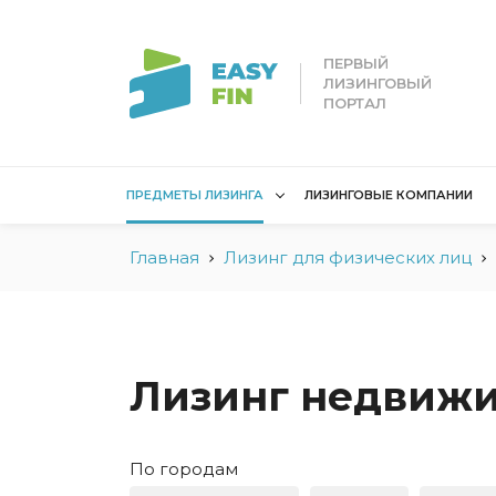
ПЕРВЫЙ
ЛИЗИНГОВЫЙ
ПОРТАЛ
ПРЕДМЕТЫ ЛИЗИНГА
ЛИЗИНГОВЫЕ КОМПАНИИ
Главная
Лизинг для физических лиц
Лизинг для
Лизинг 
юридических лиц
лиц
Без взноса для юрлиц
Без взн
Грузовые автомобили
Водный 
Лизинг недвижи
Для юридических лиц в
Для сам
Беларуси
Мототех
По городам
Коммерческий
Недвижи
транспорт