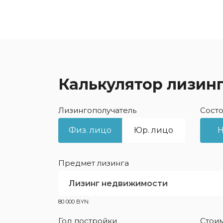
Калькулятор лизин
Лизингополучатель
Состо
Физ. лицо
Юр. лицо
Предмет лизинга
Лизинг недвижимости
80 000 BYN
Год постройки
Стоим