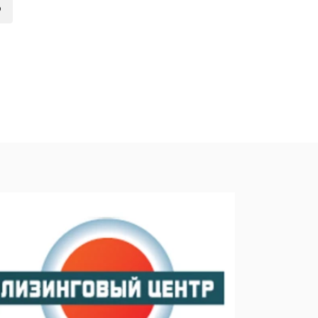
о
ией
нсовый