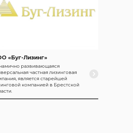
О «Буг-Лизинг»
намично развивающаяся
иверсальная частная лизинговая
мпания, является старейшей
зинговой компанией в Брестской
асти.