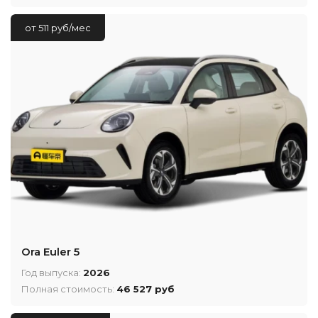
от 511 руб/мес
Ora Euler 5
Год выпуска:
2026
Полная стоимость:
46 527 руб