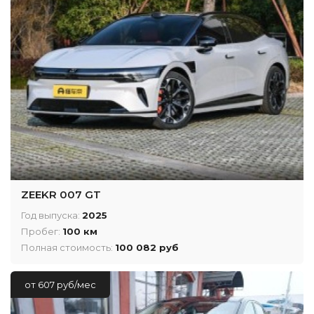
ZEEKR 007 GT
Год выпуска:
2025
Пробег:
100 км
Полная стоимость:
100 082 руб
от 607 руб/мес