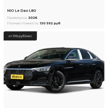
NIO Le Dao L80
Год выпуска:
2026
Полная стоимость:
130 592 руб
от 916 руб/мес