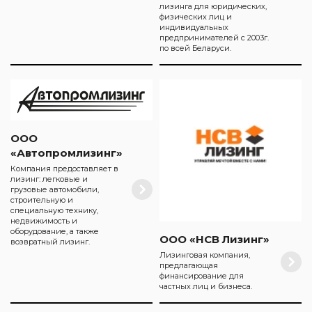
лизинга для юридических,
физических лиц и
индивидуальных
предпринимателей с 2003г.
по всей Беларуси.
ООО
«Автопромлизинг»
Компания предоставляет в
лизинг: легковые и
грузовые автомобили,
строительную и
специальную технику,
недвижимость и
оборудование, а также
ООО «НСВ Лизинг»
возвратный лизинг.
Лизинговая компания,
предлагающая
финансирование для
частных лиц и бизнеса.