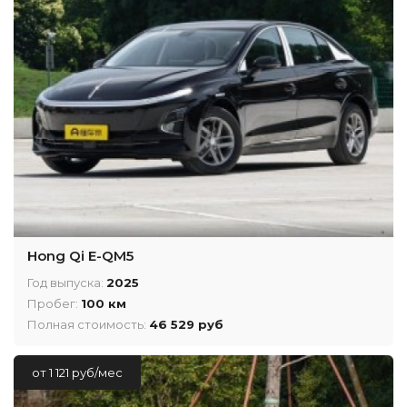
Hong Qi E-QM5
Год выпуска:
2025
Пробег:
100 км
Полная стоимость:
46 529 руб
от 1 121 руб/мес