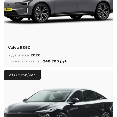
Volvo ES90
Год выпуска:
2026
Полная стоимость:
248 780 руб
от 667 руб/мес