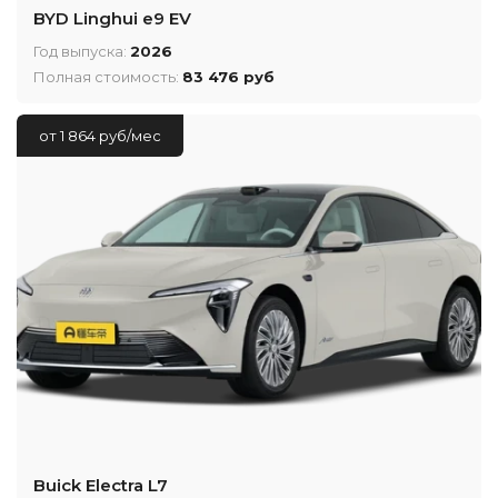
BYD Linghui e9 EV
Год выпуска:
2026
Полная стоимость:
83 476 руб
от 1 864 руб/мес
Buick Electra L7