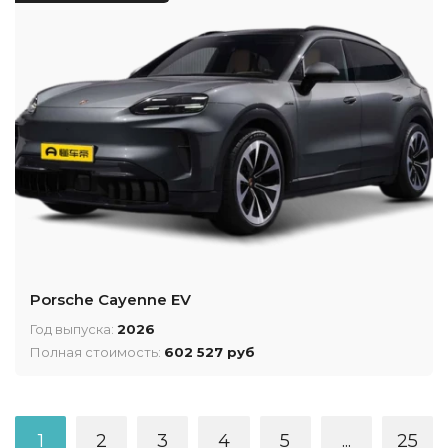
Porsche Cayenne EV
Год выпуска:
2026
Полная стоимость:
602 527 руб
1
2
3
4
5
...
25