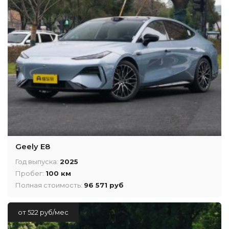
Geely E8
Год выпуска:
2025
Пробег:
100 км
Полная стоимость:
96 571 руб
от 522 руб/мес