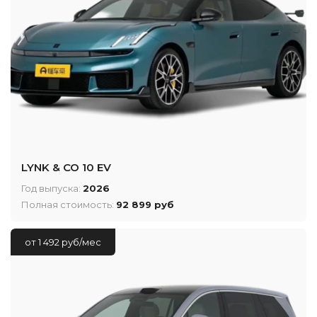
LYNK & CO 10 EV
Год выпуска:
2026
Полная стоимость:
92 899 руб
от 1 492 руб/мес