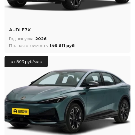
AUDI E7X
Год выпуска:
2026
Полная стоимость:
146 611 руб
от 803 руб/мес