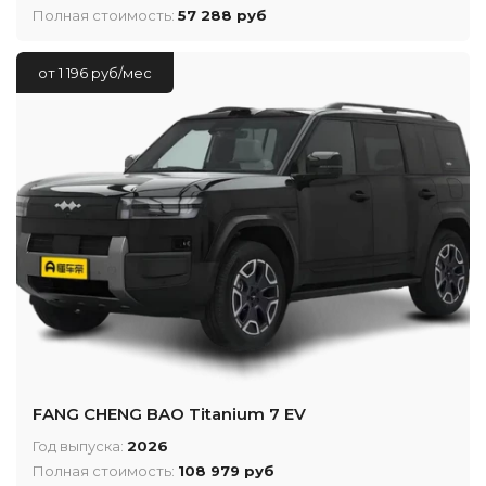
Полная стоимость:
57 288 руб
от 1 196 руб/мес
FANG CHENG BAO Titanium 7 EV
Год выпуска:
2026
Полная стоимость:
108 979 руб