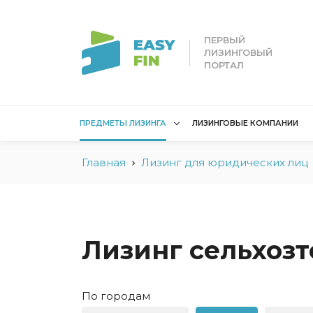
ПЕРВЫЙ
ЛИЗИНГОВЫЙ
ПОРТАЛ
ПРЕДМЕТЫ ЛИЗИНГА
ЛИЗИНГОВЫЕ КОМПАНИИ
Главная
Лизинг для юридических лиц
Лизинг для
Лизинг 
юридических лиц
лиц
Без взноса для юрлиц
Без взн
Грузовые автомобили
Водный 
Лизинг сельхоз
Для юридических лиц в
Для сам
Беларуси
Мототех
По городам
Коммерческий
Недвижи
транспорт