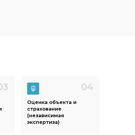
03
04
Оценка объекта и
и
страхование
(независимая
экспертиза)