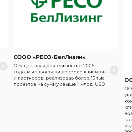
СООО «РЕСО-БелЛизин»
Осуществляя деятельность с 2006
года, мы завоевали доверие клиентов
и партнеров, реализовав более 15 тыс.
О
проектов на сумму свыше 1 млрд. USD
ОО
ун
ко
кл
во
юр
ин
200