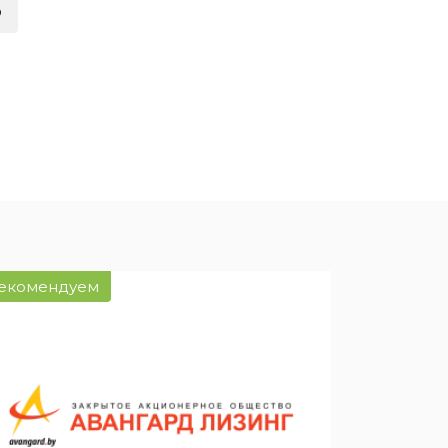
о
ией
нсовый
екомендуем