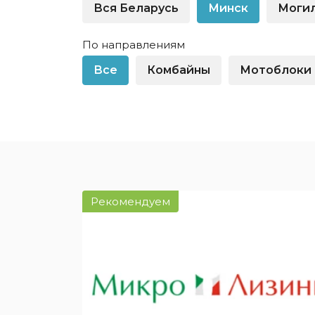
физлиц
Вся Беларусь
Минск
Моги
Крупный бизнес
Оборудо
Легковые автомобили
физлиц
По направлениям
Малый бизнес
Спецтех
Все
Комбайны
Мотоблоки
Недвижимость для
Частным
юрлиц
Беларус
Показать все
Показат
Рекомендуем