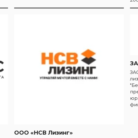
З
ЗА
ли
"Бе
пр
юр
фи
ООО «НСВ Лизинг»