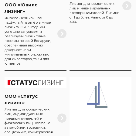
Лизинг для юридических
ООО «Ювилс
лиц и индивидуальных
Лизинг»
предпринимателей. Лизинг
от 1 до 5 лет. Аванс от 0 до
«Ювилс Лизинг» – ваш
40%
надёжный партнёр в мире
лизинга. С 2019 года мы
успешно запускаем и
реализуем лизинговые
проекты по всей Беларуси,
обеспечивая высокую
доходность при
минимальных рисках как
для инвесторов, так и для
клиентов.
ООО «Статус
лизинг»
Лизинг для юридических
лиц, индивидуальных
предпринимателей и
физических лиц.Легковые
автомобили, грузовики,
спецтехника, коммерческая