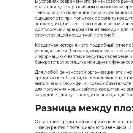
В условиях современного финансового рынк
физлиц
роль в доступе к различным финансовым про
Крупный бизнес
Оборудо
невысокий, то получение финансирования с
Легковые автомобили
физлиц
ощущают это при попытках оформить кредиты
автокредит), бизнес – при привлечении инвес
Малый бизнес
Спецтех
долгосрочной аренды) станет выходом для к
отсутствующей кредитной историей.
Недвижимость для
Частным
юрлиц
Беларус
Кредитная история – это подробный отчет о
учреждениями (банками, микрофинансовыми 
Показать все
Показат
информацию о взятых кредитах, своевременн
банкротствах заемщика или других финансов
Для любой финансовой организации эта инф
кредитоспособности, благонадежности, отве
выполнении своих финансовых обязательств. 
для получения новых займов, кредитов на вы
затрудняет доступ к кредитованию, а для би
Разница между плох
Отсутствие кредитной истории означает, чт
низкий рейтинг потенциального заемщика, и