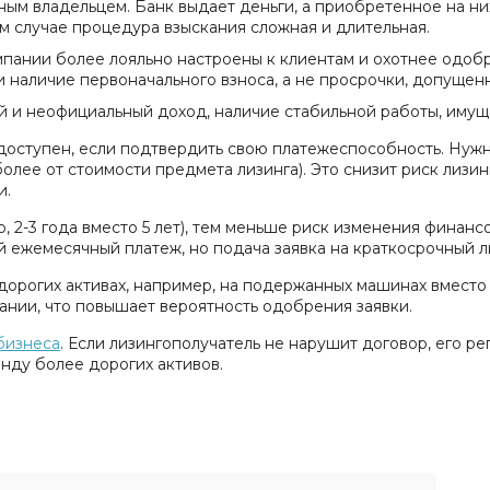
онным владельцем. Банк выдает деньги, а приобретенное на 
том случае процедура взыскания сложная и длительная.
мпании более лояльно настроены к клиентам и охотнее одобр
и наличие первоначального взноса, а не просрочки, допущен
й и неофициальный доход, наличие стабильной работы, имущ
доступен, если подтвердить свою платежеспособность. Нужн
олее от стоимости предмета лизинга). Это снизит риск лизин
и.
, 2-3 года вместо 5 лет), тем меньше риск изменения финанс
й ежемесячный платеж, но подача заявка на краткосрочный л
едорогих активах, например, на подержанных машинах вместо
ании, что повышает вероятность одобрения заявки.
бизнеса
. Если лизингополучатель не нарушит договор, его р
нду более дорогих активов.