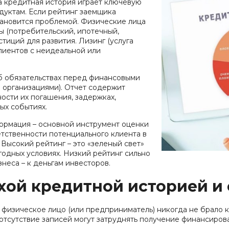
а кредитная история играет ключевую
взноса
истор
дуктам. Если рейтинг заемщика
вание для
Новые авто
тановится проблемой. Физические лица
Фина
 (потребительский, ипотечный,
Внедорожники
тиций для развития. Лизинг (услуга
ника для физлиц
лиентов с неидеальной или
Audi
 лицам в
Показать все
и
б обязательствах перед финансовыми
организациями). Отчет содержит
ь все
ости их погашения, задержках,
ых событиях.
ормация – основной инструмент оценки
тственности потенциального клиента в
Высокий рейтинг – это «зеленый свет»
годных условиях. Низкий рейтинг сильно
знеса – к деньгам инвесторов.
ой кредитной историей и 
о физическое лицо (или предприниматель) никогда не брало 
 отсутствие записей могут затруднять получение финансиров