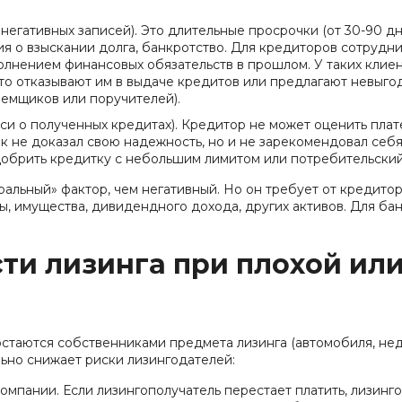
негативных записей). Это длительные просрочки (от 30-90 дн
 о взыскании долга, банкротство. Для кредиторов сотруднич
лнением финансовых обязательств в прошлом. У таких клиен
то отказывают им в выдаче кредитов или предлагают невыго
аемщиков или поручителей).
иси о полученных кредитах). Кредитор не может оценить пл
ек не доказал свою надежность, но и не зарекомендовал себ
одобрить кредитку с небольшим лимитом или потребительский
ральный» фактор, чем негативный. Но он требует от кредито
ы, имущества, дивидендного дохода, других активов. Для ба
ти лизинга при плохой ил
 остаются собственниками предмета лизинга (автомобиля, н
льно снижает риски лизингодателей:
мпании. Если лизингополучатель перестает платить, лизинг