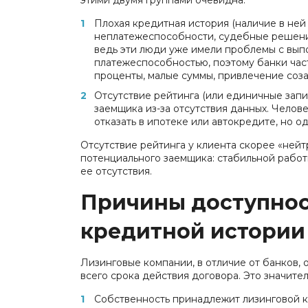
этими двумя группами очевидна:
Плохая кредитная история (наличие в ней 
неплатежеспособности, судебные решения
ведь эти люди уже имели проблемы с выпо
платежеспособностью, поэтому банки час
проценты, малые суммы, привлечение соз
Отсутствие рейтинга (или единичные зап
заемщика из-за отсутствия данных. Челов
отказать в ипотеке или автокредите, но 
Отсутствие рейтинга у клиента скорее «нейт
потенциального заемщика: стабильной работ
ее отсутствия.
Причины доступнос
кредитной истории
Лизинговые компании, в отличие от банков,
всего срока действия договора. Это значите
Собственность принадлежит лизинговой ко