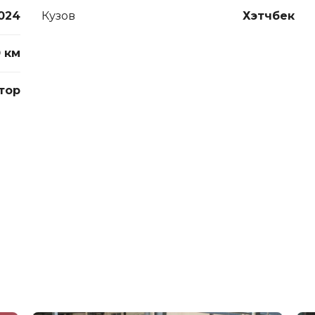
024
Кузов
Хэтчбек
0 км
тор