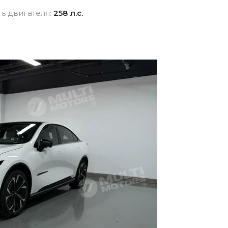
взноса
истор
ь двигателя:
258 л.с.
вание для
Новые авто
Фина
Внедорожники
ника для физлиц
Audi
 лицам в
Показать все
и
ь все