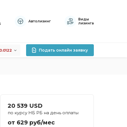
Виды
Автолизинг
ц
лизинга
Подать онлайн заявку
0.0122
+0.0122
лизинга
-0.0076
+0.0141
роцентов
правок
атный
20 539 USD
осрочный
по курсу НБ РБ на день оплаты
тивный
от 629 руб/мес
хой кредитной