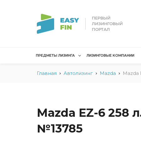
ПЕРВЫЙ
ЛИЗИНГОВЫЙ
ПОРТАЛ
ПРЕДМЕТЫ ЛИЗИНГА
ЛИЗИНГОВЫЕ КОМПАНИИ
Главная
Автолизинг
Mazda
Mazda 
Лизинг для
Лизинг 
юридических лиц
лиц
Без взноса для юрлиц
Без взн
Грузовые автомобили
Водный 
Mazda EZ-6 258 л.
Для юридических лиц в
Для сам
Беларуси
№13785
Мототех
Коммерческий
Недвижи
транспорт