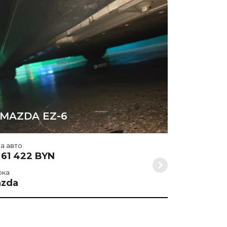
Цена авто
от 61 323
Марка
Mazda
MAZDA EZ-6
а авто
 61 422 BYN
рка
zda