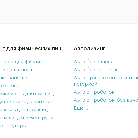
нг для физических лиц
Автолизинг
зноса для физлиц
Авто без взноса
ый транспорт
Авто без справок
амозанятых
Авто при плохой кредитн
историей
техника
Авто с пробегом
ижимость для физлиц
Авто с пробегом без взн
удование для физлиц
Еще ...
ехника для физлиц
ым лицам в Беларуси
троскутеры