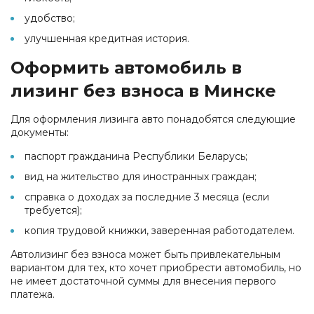
удобство;
улучшенная кредитная история.
Оформить автомобиль в
лизинг без взноса в Минске
Для оформления лизинга авто понадобятся следующие
документы:
паспорт гражданина Республики Беларусь;
вид на жительство для иностранных граждан;
справка о доходах за последние 3 месяца (если
требуется);
копия трудовой книжки, заверенная работодателем.
Автолизинг без взноса может быть привлекательным
вариантом для тех, кто хочет приобрести автомобиль, но
не имеет достаточной суммы для внесения первого
платежа.