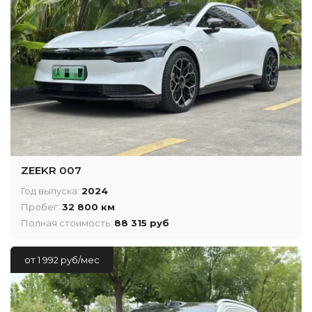
ZEEKR 007
Год выпуска:
2024
Пробег:
32 800 км
Полная стоимость:
88 315 руб
от 1 992 руб/мес