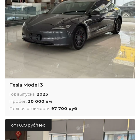
Tesla Model 3
Год выпуска:
2023
Пробег:
30 000 км
Полная стоимость:
97 700 руб
от 1 099 руб/мес