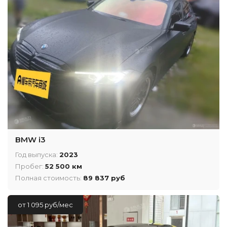
BMW i3
Год выпуска:
2023
Пробег:
52 500 км
Полная стоимость:
89 837 руб
от 1 095 руб/мес