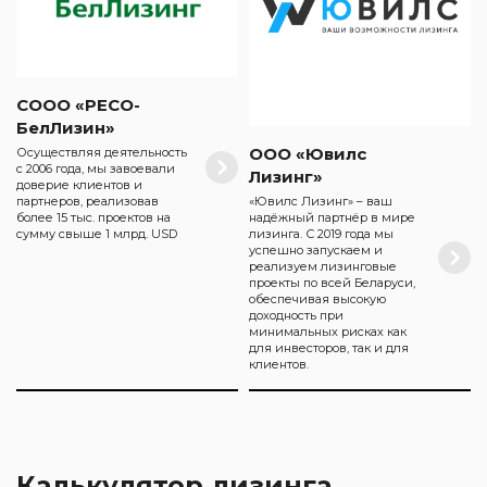
СООО «РЕСО-
БелЛизин»
ООО «Ювилс
Осуществляя деятельность
с 2006 года, мы завоевали
Лизинг»
доверие клиентов и
партнеров, реализовав
«Ювилс Лизинг» – ваш
более 15 тыс. проектов на
надёжный партнёр в мире
сумму свыше 1 млрд. USD
лизинга. С 2019 года мы
успешно запускаем и
реализуем лизинговые
проекты по всей Беларуси,
обеспечивая высокую
доходность при
минимальных рисках как
для инвесторов, так и для
клиентов.
Калькулятор лизинга