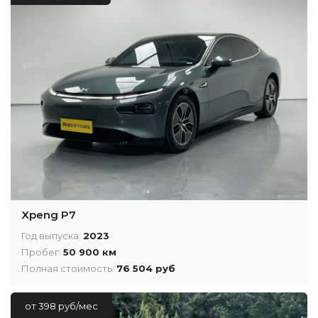
Xpeng P7
Год выпуска:
2023
Пробег:
50 900 км
Полная стоимость:
76 504 руб
от 398 руб/мес