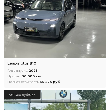
Leapmotor B10
Год выпуска:
2025
Пробег:
30 000 км
Полная стоимость:
55 224 руб
от 1 360 руб/мес