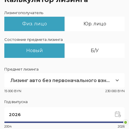
Лизингополучатель
Физ. лицо
Юр. лицо
Состояние предмета лизинга
Новый
Б/У
Предмет лизинга
Лизинг авто без первоначального взноса
15 000 BYN
230 000 BYN
Год выпуска
2004
2026