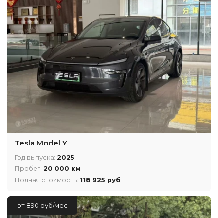
Tesla Model Y
Год выпуска:
2025
Пробег:
20 000 км
Полная стоимость:
118 925 руб
от 890 руб/мес