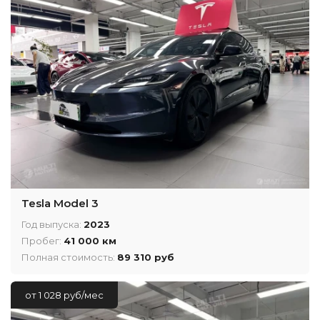
Tesla Model 3
Год выпуска:
2023
Пробег:
41 000 км
Полная стоимость:
89 310 руб
от 1 028 руб/мес