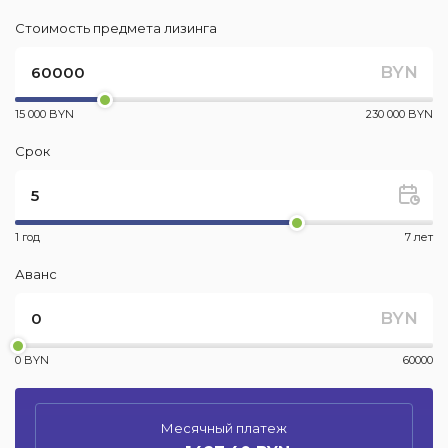
Стоимость предмета лизинга
BYN
15 000 BYN
230 000 BYN
Срок
1 год
7 лет
Аванс
BYN
0 BYN
60000
Месячный платеж