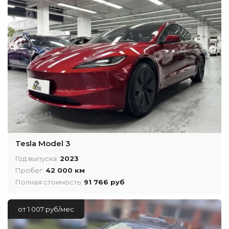
Tesla Model 3
Год выпуска:
2023
Пробег:
42 000 км
Полная стоимость:
91 766 руб
от 1 007 руб/мес