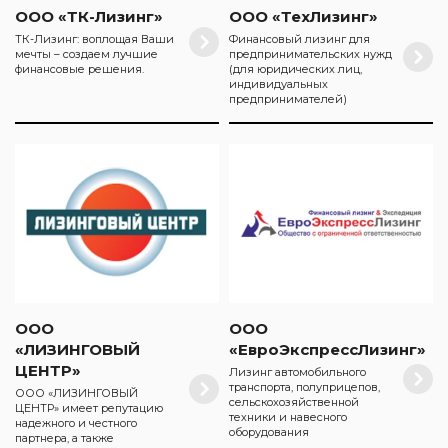
ООО «ТК-Лизинг»
ООО «ТехЛизинг»
ТК-Лизинг: воплощая Ваши
Финансовый лизинг для
мечты – создаем лучшие
предпринимательских нужд
финансовые решения.
(для юридических лиц,
индивидуальных
предпринимателей)
ООО
ООО
«ЛИЗИНГОВЫЙ
«ЕвроЭкспрессЛизинг»
ЦЕНТР»
Лизинг автомобильного
транспорта, полуприцепов,
ООО «ЛИЗИНГОВЫЙ
сельскохозяйственной
ЦЕНТР» имеет репутацию
техники и навесного
надежного и честного
оборудования
партнера, а также