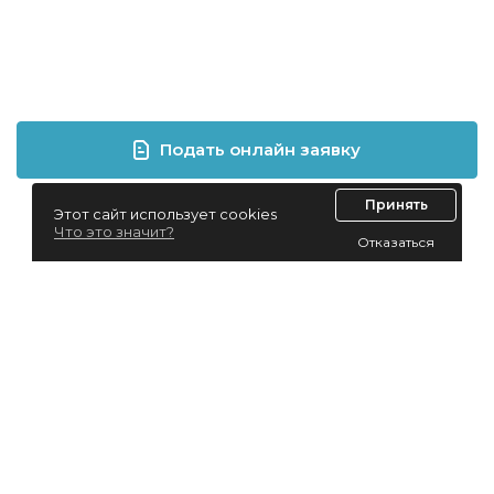
Подать онлайн заявку
Принять
Этот сайт использует cookies
Что это значит?
Отказаться
Лизинг для юридических лиц
Лизинг для физических лиц
Автолизинг
Виды лизинга