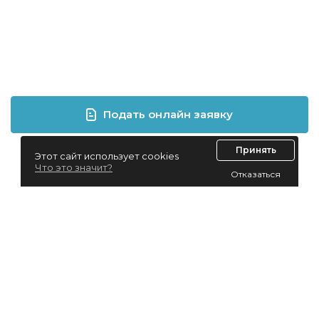
Подать онлайн заявку
Принять
Этот сайт использует cookies
Что это значит?
Отказаться
Лизинг для юридических лиц
Лизинг для физических лиц
Автолизинг