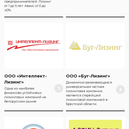
предпринимателей. Лизинг
от 1 до 5 лет. Аванс от 0 до
40%
ООО «Интеллект-
ООО «Буг-Лизинг»
Лизинг»
Динамично развивающаяся
универсальная частная
Одна из наиболее
лизинговая компания,
финансово устойчивых
является старейшей
лизинговых компаний на
лизинговой компанией в
белорусском рынке
Брестской области.