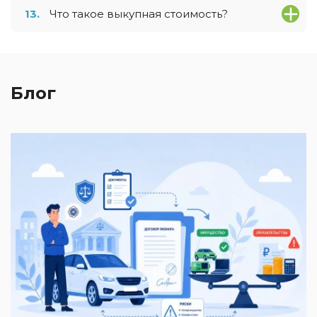
13.
Что такое выкупная стоимость?
Блог
2
И
к