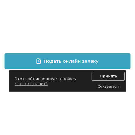
Подать онлайн заявку
Принять
Этот сайт использует cookies
Что это значит?
Отказаться
Лизинг для юридических лиц
Лизинг для физических лиц