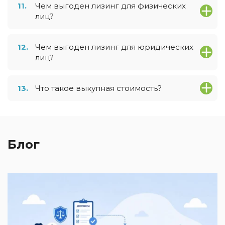
11.
Чем выгоден лизинг для физических
лиц?
12.
Чем выгоден лизинг для юридических
лиц?
13.
Что такое выкупная стоимость?
Блог
2
И
к