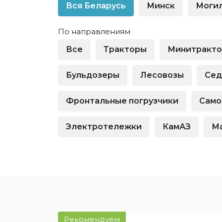
физлиц
Вся Беларусь
Минск
Моги
Крупный бизнес
Оборудо
Легковые автомобили
физлиц
По направлениям
Малый бизнес
Спецтех
Все
Тракторы
Минитракт
Недвижимость для
Частным
юрлиц
Беларус
Бульдозеры
Лесовозы
Сед
Показать все
Показат
Фронтальные погрузчики
Само
Электротележки
КамАЗ
М
Рекомендуем