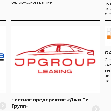
белорусском рынке
по
по
ре
ОА
С 
«А
те
яв
на
Частное предприятие «Джи Пи
Групп»