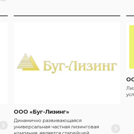
ОО
Ли
ус
ООО «Буг-Лизинг»
Динамично развивающаяся
универсальная частная лизинговая
компания, является старейшей