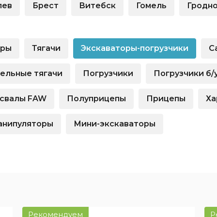
взноса
лев
Брест
Витебск
Гомель
Гродн
истор
вание для
Новые авто
Фина
Внедорожники
ника для физлиц
оры
Тягачи
Экскаваторы-погрузчики
С
Audi
 лицам в
Показать все
и
ельные тягачи
Погрузчики
Погрузчики б/
ь все
свалы FAW
Полуприцепы
Прицепы
Ха
анипуляторы
Мини-экскаваторы
Рекомендуем
Р