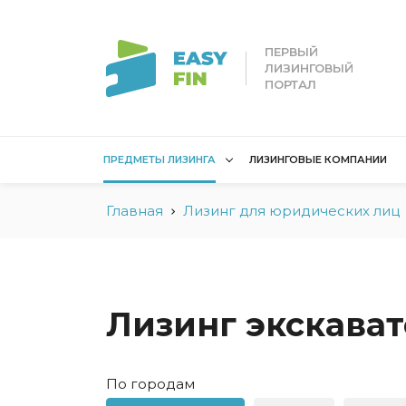
ПЕРВЫЙ
ЛИЗИНГОВЫЙ
ПОРТАЛ
ПРЕДМЕТЫ ЛИЗИНГА
ЛИЗИНГОВЫЕ КОМПАНИИ
Главная
Лизинг для юридических лиц
Лизинг для
Лизинг 
юридических лиц
лиц
Без взноса для юрлиц
Без взн
Грузовые автомобили
Водный 
Лизинг экскава
Для юридических лиц в
Для сам
Беларуси
Мототех
По городам
Коммерческий
Недвижи
транспорт