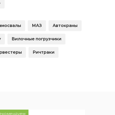
о
ией
нсовый
амосвалы
МАЗ
Автокраны
у
Вилочные погрузчики
рвестеры
Ричтраки
екомендуем