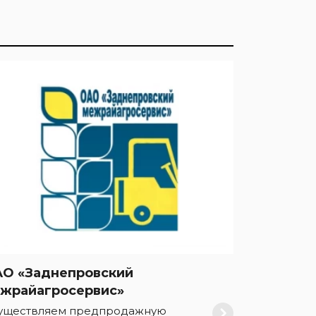
О «Заднепровский
жрайагросервис»
уществляем предпродажную