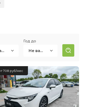
о
ией
нсовый
Год до
Не важно
Не важно
от 708 руб/мес