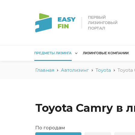
ПЕРВЫЙ
ЛИЗИНГОВЫЙ
ПОРТАЛ
ПРЕДМЕТЫ ЛИЗИНГА
ЛИЗИНГОВЫЕ КОМПАНИИ
Главная
Автолизинг
Toyota
Toyota
Лизинг для
Лизинг 
юридических лиц
лиц
Без взноса для юрлиц
Без взн
Грузовые автомобили
Водный 
Toyota Camry в 
Для юридических лиц в
Для сам
Беларуси
Мототех
По городам
Коммерческий
Недвижи
транспорт