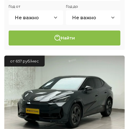
Год от
Год до
Не важно
Не важно
Найти
от 657 руб/мес