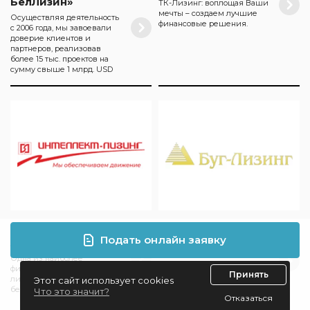
БелЛизин»
ТК-Лизинг: воплощая Ваши
мечты – создаем лучшие
Осуществляя деятельность
финансовые решения.
с 2006 года, мы завоевали
доверие клиентов и
партнеров, реализовав
более 15 тыс. проектов на
сумму свыше 1 млрд. USD
ООО «Интеллект-
ООО «Буг-Лизинг»
Подать онлайн заявку
Лизинг»
Динамично развивающаяся
универсальная частная
Одна из наиболее
лизинговая компания,
финансово устойчивых
Принять
является старейшей
лизинговых компаний на
Этот сайт использует cookies
лизинговой компанией в
белорусском рынке
Что это значит?
Брестской области.
Отказаться