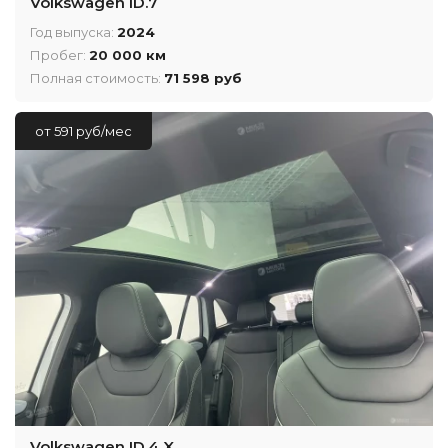
Volkswagen ID.7
Год выпуска:
2024
Пробег:
20 000 км
Полная стоимость:
71 598 руб
от 591 руб/мес
Volkswagen ID.4 X