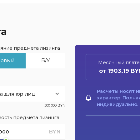
га
яние предмета лизинга
Новый
Б/У
Месячный плат
от 1903.19 BY
Расчеты носят 
а для юр лиц
характер. Полна
индивидуально.
300 000 BYN
ость предмета лизинга
BYN