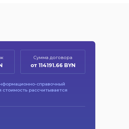
еж
Сумма договора
N
от 114191.66 BYN
информационно-справочный
я стоимость рассчитывается