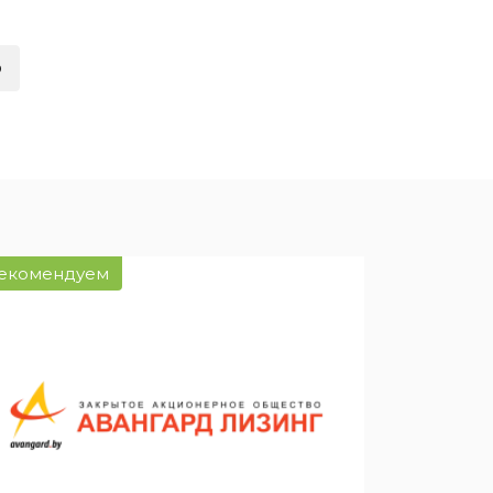
ией
нсовый
о
екомендуем