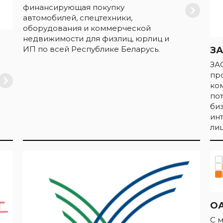
финансирующая покупку
автомобилей, спецтехники,
оборудования и коммерческой
недвижимости для физлиц, юрлиц и
ИП по всей Республике Беларусь.
ЗА
ЗА
пр
ко
по
би
ин
лиц
ОА
С 