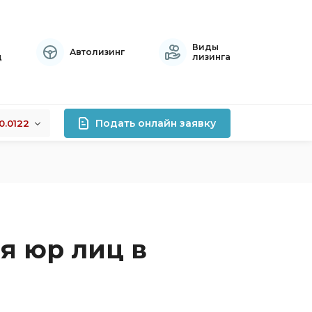
Виды
Автолизинг
ц
лизинга
Подать онлайн заявку
0.0122
+0.0122
лизинга
-0.0076
+0.0141
роцентов
правок
я юр лиц в
атный
осрочный
тивный
хой кредитной