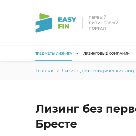
ПЕРВЫЙ
ЛИЗИНГОВЫЙ
ПОРТАЛ
ПРЕДМЕТЫ ЛИЗИНГА
ЛИЗИНГОВЫЕ КОМПАНИИ
Главная
Лизинг для юридических лиц
Лизинг для
Лизинг 
юридических лиц
лиц
Без взноса для юрлиц
Без взн
Грузовые автомобили
Водный 
Лизинг без перв
Для юридических лиц в
Для сам
Беларуси
Бресте
Мототех
Коммерческий
Недвижи
транспорт