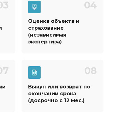
03
04
Оценка объекта и
и
страхование
(независимая
экспертиза)
07
08
жи
Выкуп или возврат по
окончании срока
(досрочно с 12 мес.)