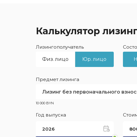
Калькулятор лизин
Лизингополучатель
Состо
Физ. лицо
Юр. лицо
Предмет лизинга
Лизинг без первоначального взнос
10 000 BYN
Год выпуска
Стоим