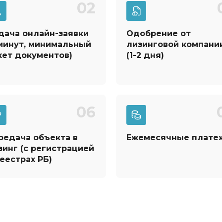
02
дача онлайн-заявки
Одобрение от
 минут, минимальный
лизинговой компани
кет документов)
(1-2 дня)
06
редача объекта в
Ежемесячные плате
зинг
(с регистрацией
реестрах РБ)