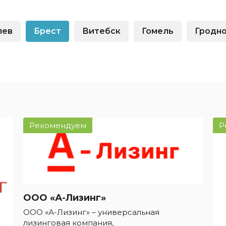
взноса
истор
вание для
Новые авто
Фина
лев
Брест
Витебск
Гомель
Гродн
Внедорожники
ника для физлиц
Audi
 лицам в
Показать все
и
ь все
Рекомендуем
Р
ООО «А-Лизинг»
ООО «А-Лизинг» – универсальная
лизинговая компания,