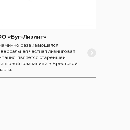
О «Буг-Лизинг»
намично развивающаяся
иверсальная частная лизинговая
мпания, является старейшей
зинговой компанией в Брестской
асти.