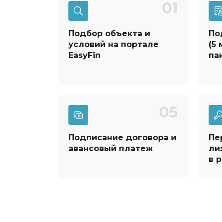
01
Подбор объекта и
По
условий на портале
(5
EasyFin
па
05
Подписание договора и
Пе
авансовый платеж
ли
в 