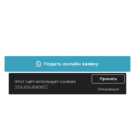
Подать онлайн заявку
Принять
Этот сайт использует cookies
Что это значит?
Отказаться
Лизинг для юридических лиц
Лизинг для физических лиц