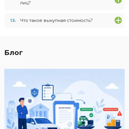
лиц?
13.
Что такое выкупная стоимость?
Блог
2
И
к