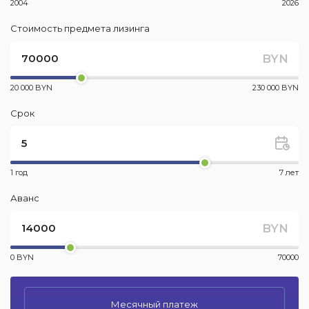
2004
2026
Стоимость предмета лизинга
BYN
20 000 BYN
230 000 BYN
Срок
1 год
7 лет
Аванс
BYN
0 BYN
70000
Месячный платеж