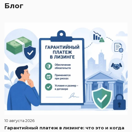
Блог
0
Б
п
10 августа 2026
Гарантийный платеж в лизинге: что это и когда