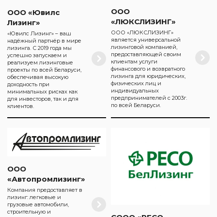
ООО
ООО «Ювилс
«ЛЮКСЛИЗИНГ»
Лизинг»
ООО «ЛЮКСЛИЗИНГ»
«Ювилс Лизинг» – ваш
является универсальной
надёжный партнёр в мире
лизинговой компанией,
лизинга. С 2019 года мы
предоставляющей своим
успешно запускаем и
клиентам услуги
реализуем лизинговые
финансового и возвратного
проекты по всей Беларуси,
лизинга для юридических,
обеспечивая высокую
физических лиц и
доходность при
индивидуальных
минимальных рисках как
предпринимателей с 2003г.
для инвесторов, так и для
по всей Беларуси.
клиентов.
ООО
«Автопромлизинг»
Компания предоставляет в
лизинг: легковые и
грузовые автомобили,
строительную и