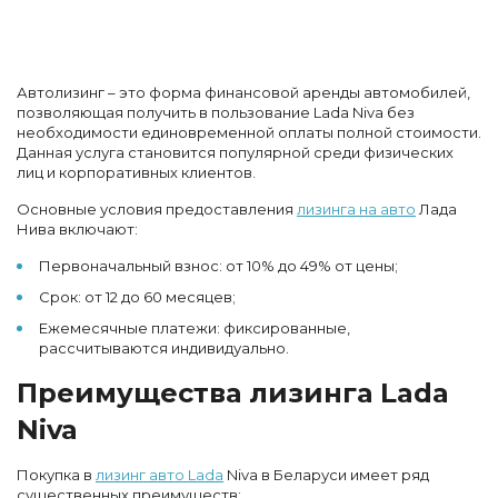
Автолизинг – это форма финансовой аренды автомобилей,
позволяющая получить в пользование Lada Niva без
необходимости единовременной оплаты полной стоимости.
Данная услуга становится популярной среди физических
лиц и корпоративных клиентов.
Основные условия предоставления
лизинга на авто
Лада
Нива включают:
Первоначальный взнос: от 10% до 49% от цены;
Срок: от 12 до 60 месяцев;
Ежемесячные платежи: фиксированные,
рассчитываются индивидуально.
Преимущества лизинга Lada
Niva
Покупка в
лизинг авто Lada
Niva в Беларуси имеет ряд
существенных преимуществ: