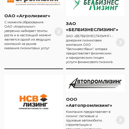
ОАО «Агролизинг»
С момента образования
ЗАО
ОАО «Агролизинг»
«БЕЛБИЗНЕСЛИЗИНГ»
уверенно набирает темпы
роста и в настоящий момент
ЗАО «БЕЛБИЗНЕСЛИЗИНГ» -
является одной из ведущих
дочерняя лизинговая
компаний на рынке
компания ОАО
оказания лизинговых услуг
"Белинвестбанк", которая
предоставляет физическим
и юридическим лицам
услуги финансового лизинга.
ООО
«Автопромлизинг»
Компания предоставляет в
лизинг: легковые и
грузовые автомобили,
строительную и
специальную технику,