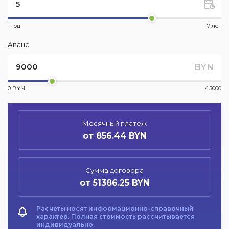
1 год
7 лет
Аванс
BYN
0 BYN
45000
Месячный платеж
от 856.44 BYN
Сумма договора
от 51386.25 BYN
Расчеты носят информационно-справочный
характер. Полная стоимость рассчитывается
индивидуально.