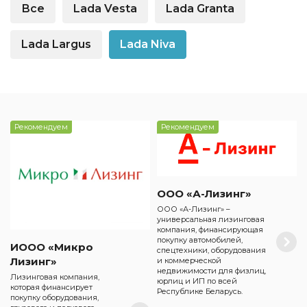
Все
Lada Vesta
Lada Granta
Lada Largus
Lada Niva
Рекомендуем
Рекомендуем
ООО «А-Лизинг»
ООО «А-Лизинг» –
универсальная лизинговая
компания, финансирующая
покупку автомобилей,
ИООО «Микро
спецтехники, оборудования
Лизинг»
и коммерческой
недвижимости для физлиц,
Лизинговая компания,
юрлиц и ИП по всей
которая финансирует
Республике Беларусь.
покупку оборудования,