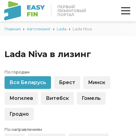
ПЕРВЫЙ
ЛИЗИНГОВЫЙ
ПОРТАЛ
Главная
Автолизинг
Lada
Lada Niva
Lada Niva в лизинг
По городам
Вся Беларусь
Брест
Минск
Могилев
Витебск
Гомель
Гродно
По направлениям