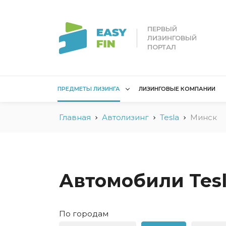
ПЕРВЫЙ
ЛИЗИНГОВЫЙ
ПОРТАЛ
ПРЕДМЕТЫ ЛИЗИНГА
ЛИЗИНГОВЫЕ КОМПАНИИ
Главная
Автолизинг
Tesla
Минск
Лизинг для
Лизинг 
юридических лиц
лиц
Без взноса для юрлиц
Без взн
Грузовые автомобили
Водный 
Автомобили Tesl
Для юридических лиц в
Для сам
Беларуси
Мототех
По городам
Коммерческий
Недвижи
транспорт