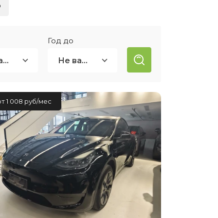
о
ией
нсовый
Год до
Не важно
Не важно
от 1 008 руб/мес