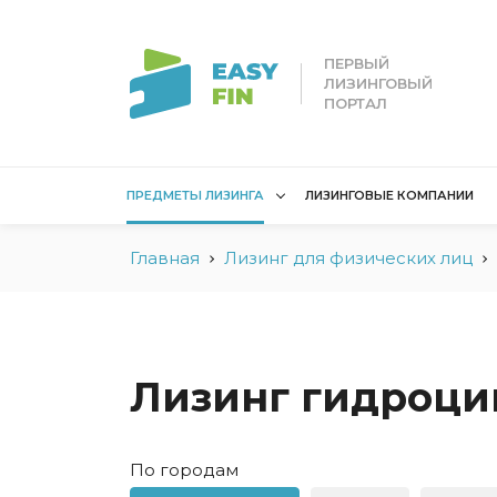
ПЕРВЫЙ
ЛИЗИНГОВЫЙ
ПОРТАЛ
ПРЕДМЕТЫ ЛИЗИНГА
ЛИЗИНГОВЫЕ КОМПАНИИ
Главная
Лизинг для физических лиц
Лизинг для
Лизинг 
юридических лиц
лиц
Без взноса для юрлиц
Без взн
Грузовые автомобили
Водный 
Лизинг гидроци
Для юридических лиц в
Для сам
Беларуси
Мототех
По городам
Коммерческий
Недвижи
транспорт