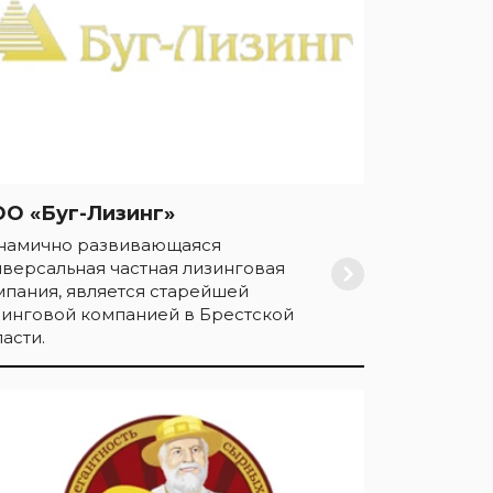
О «Буг-Лизинг»
намично развивающаяся
иверсальная частная лизинговая
мпания, является старейшей
зинговой компанией в Брестской
асти.