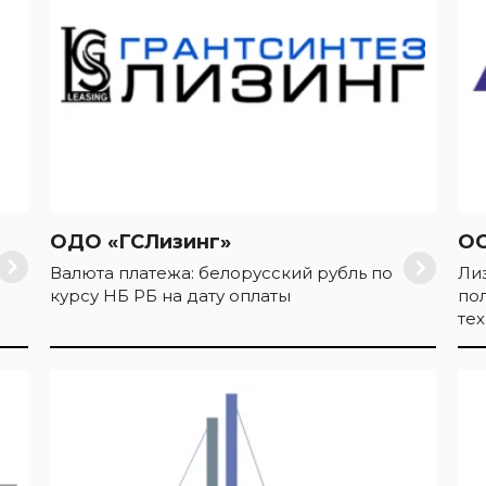
ОДО «ГСЛизинг»
ОО
Валюта платежа: белорусский рубль по
Ли
курсу НБ РБ на дату оплаты
по
те