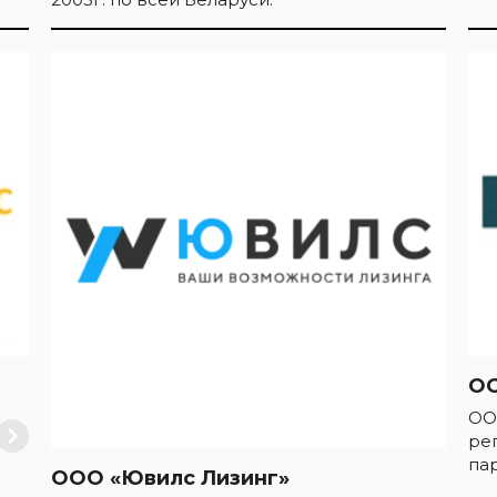
О
ОО
ре
па
ООО «Ювилс Лизинг»