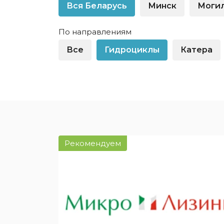
физлиц
Вся Беларусь
Минск
Моги
Крупный бизнес
Оборудо
Легковые автомобили
физлиц
По направлениям
Малый бизнес
Спецтех
Все
Гидроциклы
Катера
Недвижимость для
Частным
юрлиц
Беларус
Показать все
Показат
Рекомендуем