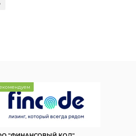
о
ией
нсовый
екомендуем
ОО "ФИНАНСОВЫЙ КОД"