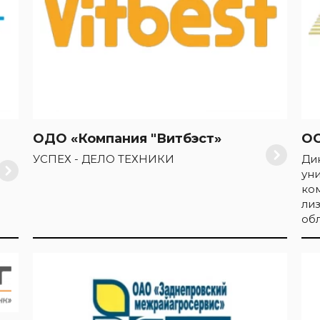
ОДО «Компания "Витбэст»
ОО
УСПЕХ - ДЕЛО ТЕХНИКИ
Ди
ун
ко
ли
обл